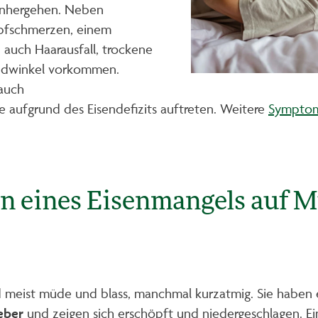
inhergehen. Neben
opfschmerzen, einem
 auch Haarausfall, trockene
ndwinkel vorkommen.
auch
 aufgrund des Eisendefizits auftreten. Weitere
Symptom
 eines Eisenmangels auf M
d meist müde und blass, manchmal kurzatmig. Sie haben
eber
und zeigen sich erschöpft und niedergeschlagen. Ein