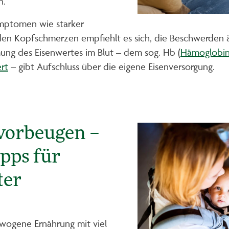
n.
ymptomen wie starker
n Kopfschmerzen empfiehlt es sich, die Beschwerden ärz
mung des Eisenwertes im Blut – dem sog. Hb (
Hämoglobi
ert
– gibt Aufschluss über die eigene Eisenversorgung.
vorbeugen –
pps für
ter
ewogene Ernährung mit viel